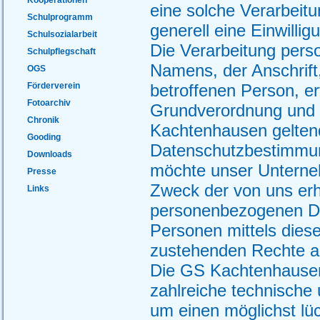
eine solche Verarbeitu
Schulprogramm
generell eine Einwilli
Schulsozialarbeit
Die Verarbeitung pers
Schulpflegschaft
Namens, der Anschrift
OGS
Förderverein
betroffenen Person, er
Fotoarchiv
Grundverordnung und 
Chronik
Kachtenhausen gelten
Gooding
Datenschutzbestimmung
Downloads
möchte unser Unterneh
Presse
Zweck der von uns erh
Links
personenbezogenen Dat
Personen mittels dies
zustehenden Rechte au
Die GS Kachtenhausen 
zahlreiche technisch
um einen möglichst lüc