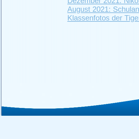
Dezember 2021: Nikol
August 2021: Schula
Klassenfotos der Tige